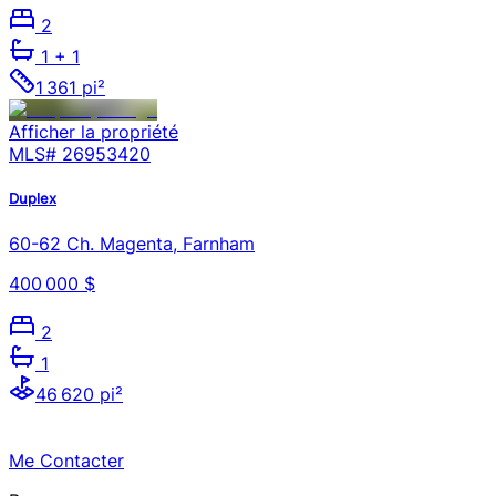
2
1
+ 1
1 361 pi²
Afficher la propriété
MLS#
26953420
Duplex
60-62 Ch. Magenta, Farnham
400 000 $
2
1
46 620 pi²
Me Contacter