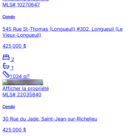
MLS#
10270647
Condo
545 Rue St-Thomas (Longueuil) #302, Longueuil (Le
Vieux-Longueuil)
425 000 $
2
1
1 034 pi²
Afficher la propriété
MLS#
22035840
Condo
30 Rue du Jade, Saint-Jean-sur-Richelieu
425 000 $